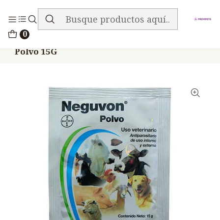
ENVIO GRATIS EN TODA LA TIENDA
Inicio
Medicamentos
0
Neguvon Antiparasitario Externo Perros
Polvo 15G