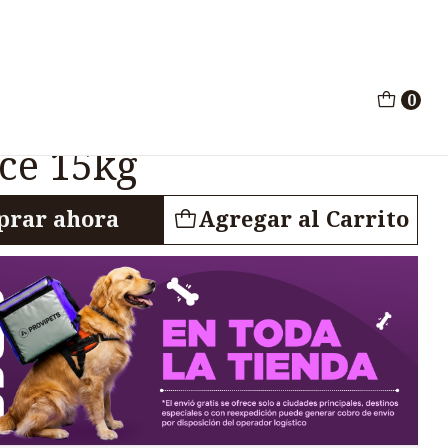
rformance 15kg
0
ts Perros
ce 15kg
rar ahora
Agregar al Carrito