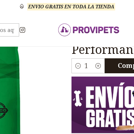
ENVIO GRATIS EN TODA LA TIENDA
s
Perros
NutraNuggets
Nutranuggets Perros Pe
|
Nutranugge
Performan
Comp
Cantidad