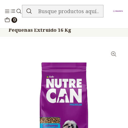
ENVIO GRATIS EN TODA LA TIENDA
Inicio
Alimentos
Gatos
NutreCat
0
Nutrecan Perros Cachorros Razas
Pequeñas Extruido 16 Kg