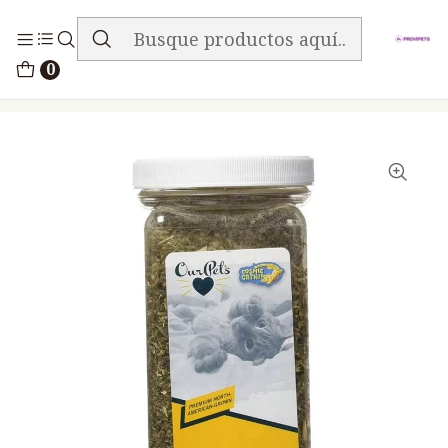
ENVIO GRATIS EN TODA LA TIENDA
Inicio
Accesorios
Catnip
0
Ourpets Cosmic Catnip En Tarro 3oz