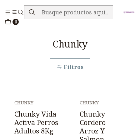
ENVIO GRATIS EN TODA LA TIENDA
Inicio
Alimentos
Perros
Chunky
0
Chunky
Filtros
CHUNKY
CHUNKY
Chunky Vida
Chunky
Activa Perros
Cordero
Adultos 8Kg
Arroz Y
Salmon