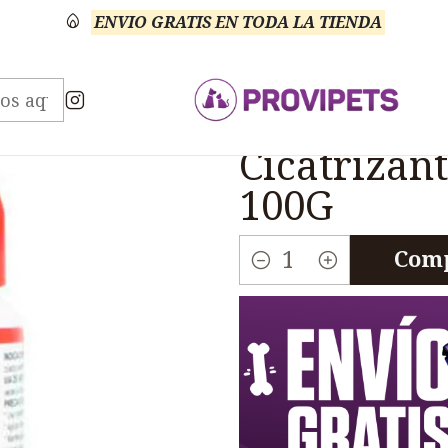
ENVIO GRATIS EN TODA LA TIENDA
o Cicratizantes
Pezosan N Unguento Bactericida Cic
|
Pezosan N 
Cicatrizant
100G
Comp
Cantidad