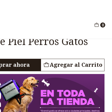
atrizante Piel Perros Gatos 100G
0
Unguento Bactericida
e Piel Perros Gatos
rar ahora
Agregar al Carrito