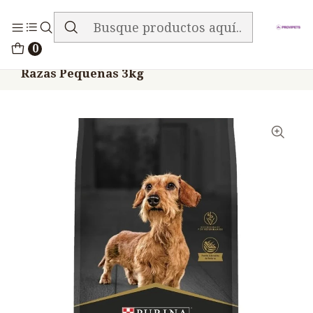
ENVIO GRATIS EN TODA LA TIENDA
Inicio
Alimentos
Perros
Proplan
0
Proplan Perros Sensitive Skin Piel Pelo
Razas Pequeñas 3kg