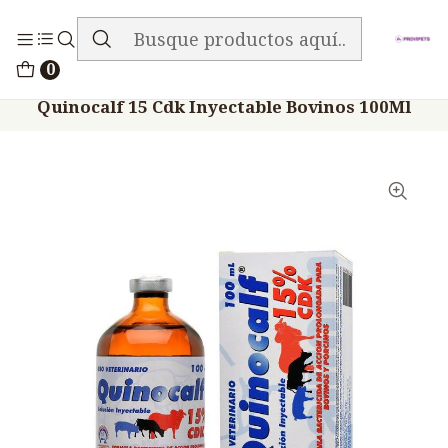
ENVIO GRATIS EN TODA LA TIENDA
Inicio
Medicamentos
Veterinario Antibiótico
0
Quinocalf 15 Cdk Inyectable Bovinos 100Ml