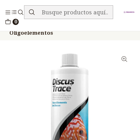
ENVIO GRATIS EN TODA LA TIENDA
Inicio
Peces
0
Seachem Discus Trace 500ml
Oligoelementos