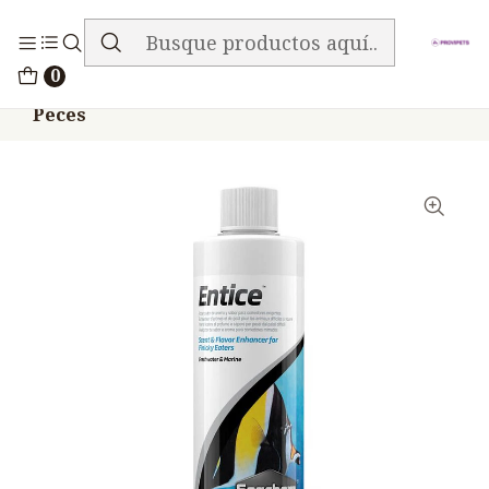
ENVIO GRATIS EN TODA LA TIENDA
Inicio
Peces
0
Seachem Entice 250ml Estimulante Apetito
Peces