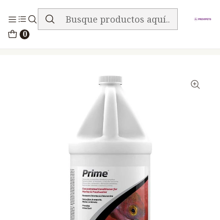
ENVIO GRATIS EN TODA LA TIENDA
Inicio
Peces
0
Seachem Prime 4lt Acondiciona