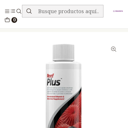
ENVIO GRATIS EN TODA LA TIENDA
Inicio
Peces
0
Seachem Reef Plus Oligoelementos 100 ml