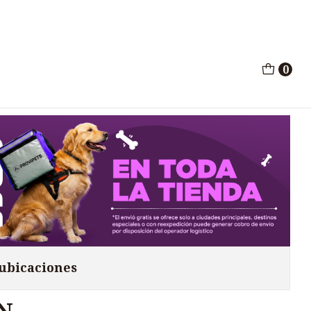
 Puppy Horse x 2000ml
0
uppy Horse x 2000ml
 ubicaciones