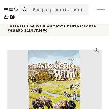
ENVIO GRATIS EN TODA LA TIENDA
Inicio
Alimentos
Perros
Taste Of The Wild
0
Taste Of The Wild Ancient Prairie Bisonte
Venado 14lb Nuevo