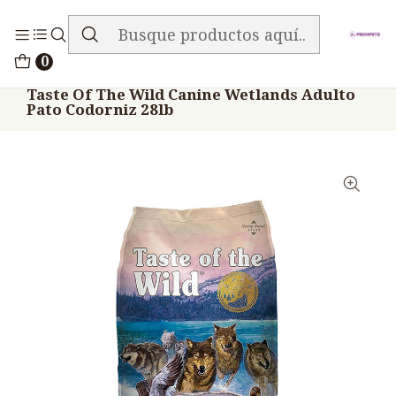
ENVIO GRATIS EN TODA LA TIENDA
Inicio
Alimentos
Perros
Taste Of The Wild
0
Taste Of The Wild Canine Wetlands Adulto
Pato Codorniz 28lb