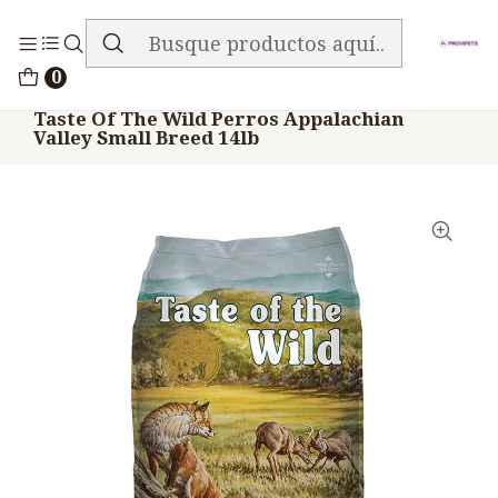
ENVIO GRATIS EN TODA LA TIENDA
Inicio
Alimentos
Perros
Taste Of The Wild
0
Taste Of The Wild Perros Appalachian
Valley Small Breed 14lb