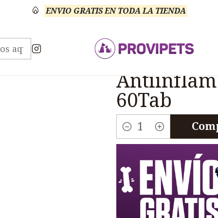
ENVIO GRATIS EN TODA LA TIENDA
rinario Analgésico
Unidol 50 Analgesico Antiinflam
|
Unidol 50 
Antiinflam
60Tab
Comp
Cantidad