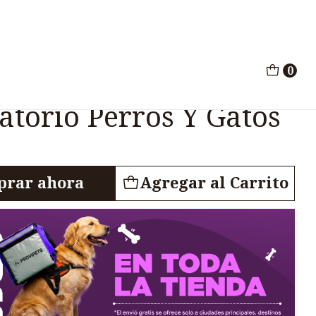
atorio Perros Y Gatos 60Tab
0
Analgesico
atorio Perros Y Gatos
rar ahora
Agregar al Carrito