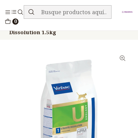
ENVIO GRATIS EN TODA LA TIENDA
Inicio
Alimentos
Gatos
VIRBAC HPM
0
Virbac Hpm Gato Urology Struvite
Dissolution 1.5kg