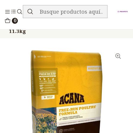
ENVIO GRATIS EN TODA LA TIENDA
Inicio
Alimentos
Perros
Acana
0
Acana Free Run Poultry Pollo Pavo Perros
11.3kg