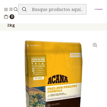
ENVIO GRATIS EN TODA LA TIENDA
Inicio
Alimentos
Perros
Acana
0
Acana Free Run Poultry Pollo Pavo Perros
2kg