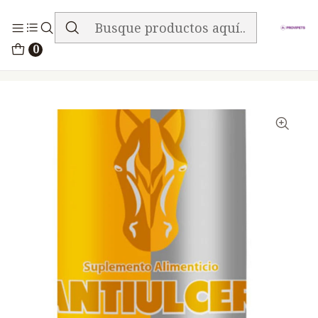
ENVIO GRATIS EN TODA LA TIENDA
Inicio
Medicamentos
0
Veterinario Anti Carencial
Antiulcer x 1000g