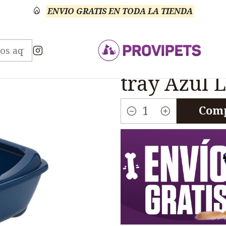
ENVIO GRATIS EN TODA LA TIENDA
Arenero Gatos
Arenero Gatos Moderna Arist-o-tr
|
Arenero Ga
tray Azul 
Comp
Cantidad