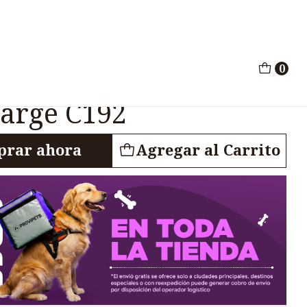
ay Azul Large C192
0
tos Moderna Arist-o-
Large C192
rar ahora
Agregar al Carrito