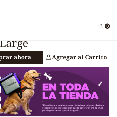
tray Verde Large
0
tos Moderna Arist-o-
 Large
rar ahora
Agregar al Carrito