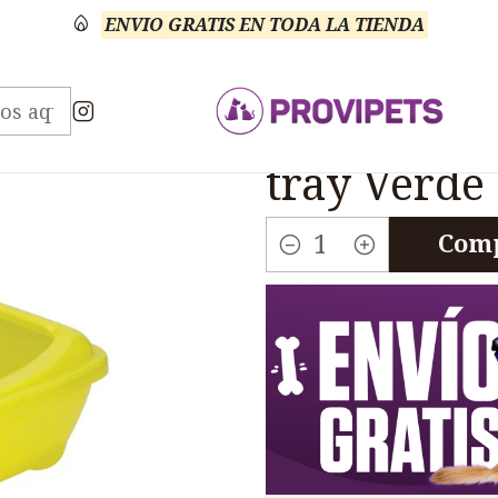
ENVIO GRATIS EN TODA LA TIENDA
s
Arenero Gatos
Arenero Gatos Moderna Arist-o-
|
Arenero Ga
tray Verde
Comp
Cantidad