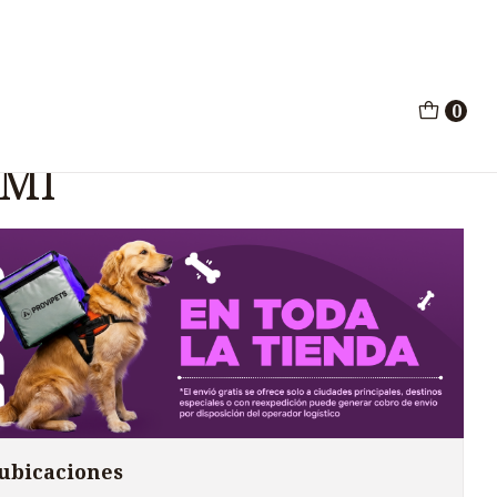
ctable Bovinos 50Ml
0
ibiotico Inyectable
0Ml
 ubicaciones