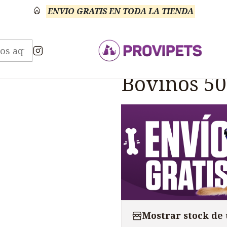
ENVIO GRATIS EN TODA LA TIENDA
os
Veterinario Antibiótico
Baytril Antibiotico Inye
|
Baytril Ant
Bovinos 5
Mostrar stock de