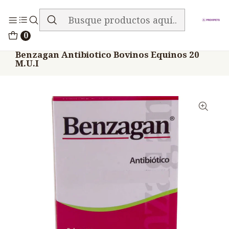
ENVIO GRATIS EN TODA LA TIENDA
Inicio
Medicamentos
Veterinario Antibiótico
0
Benzagan Antibiotico Bovinos Equinos 20
M.U.I