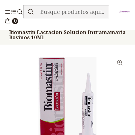
ENVIO GRATIS EN TODA LA TIENDA
Inicio
Medicamentos
0
Veterinario Anti Mastítico
Biomastin Lactacion Solucion Intramamaria
Bovinos 10Ml