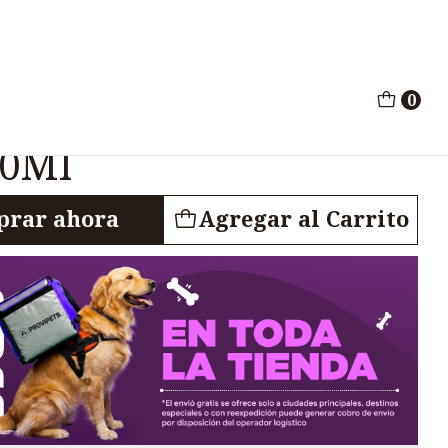
aminas Bovinos 250Ml
0
yectable Vitaminas
50Ml
rar ahora
Agregar al Carrito