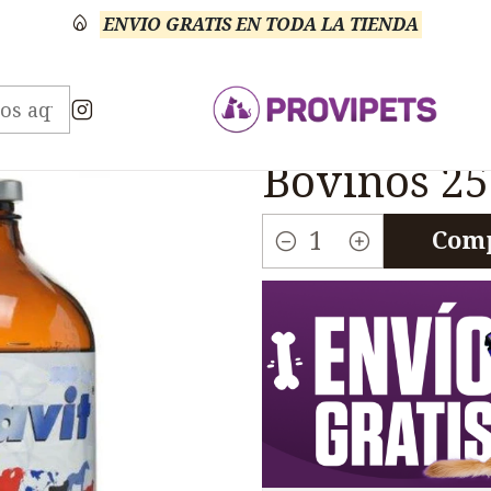
ENVIO GRATIS EN TODA LA TIENDA
Veterinario Anti Carencial
Bonavit Inyectable Vit
|
Bonavit In
Bovinos 2
Comp
Cantidad