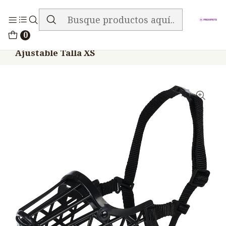
ENVIO GRATIS EN TODA LA TIENDA
Inicio
Accesorios
Bozales
0
Bozal Perro Trixie Plastico Malla Gruesa
Ajustable Talla XS