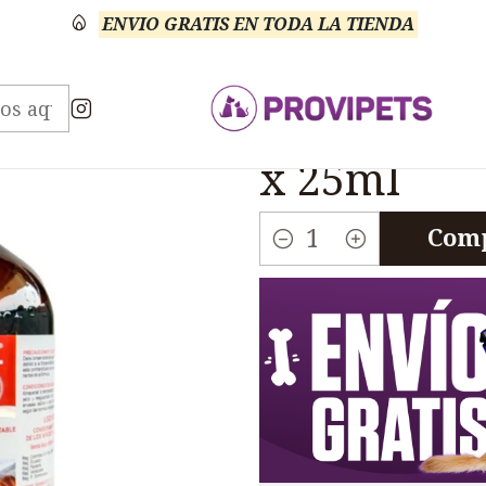
ENVIO GRATIS EN TODA LA TIENDA
tos
Veterinario Anti Carencial
Cacodil B15 Solucion
|
Cacodil B1
x 25ml
Comp
Cantidad