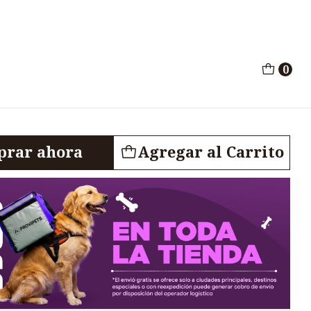
 Inyectable x 25ml
0
5 Solucion Inyectable
rar ahora
Agregar al Carrito