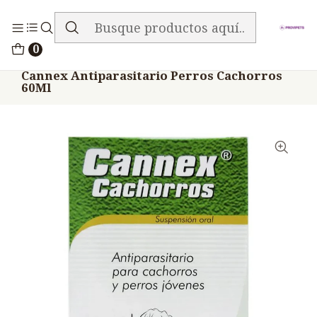
ENVIO GRATIS EN TODA LA TIENDA
Inicio
Medicamentos
0
Veterinario Anti Parasitarios
Cannex Antiparasitario Perros Cachorros
60Ml