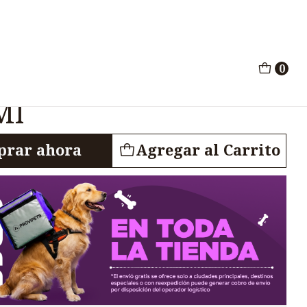
o Perros Jeringa 10Ml
0
iparasitario Perros
Ml
rar ahora
Agregar al Carrito