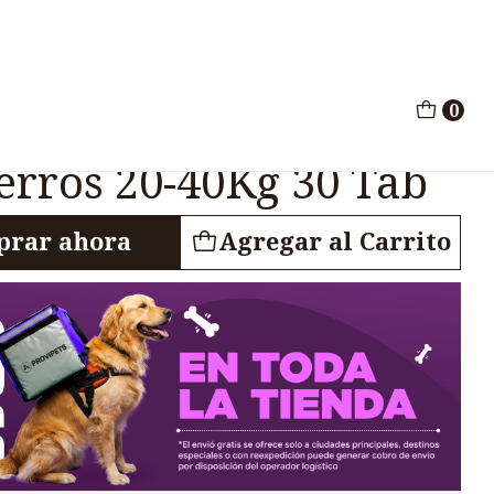
ciencia Cardiaca Perros 20-40Kg 30 Tab
0
0-80 Insuficiencia
erros 20-40Kg 30 Tab
rar ahora
Agregar al Carrito