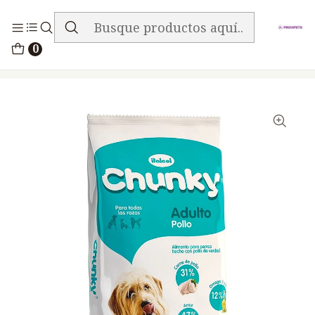
ENVIO GRATIS EN TODA LA TIENDA
Inicio
Alimentos
Perros
Chunky
0
Chunky Pollo Perros Adultos 9Kg