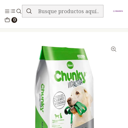
ENVIO GRATIS EN TODA LA TIENDA
Inicio
Alimentos
Perros
Chunky
0
Chunky Vida Activa Perros Adultos 1.5Kg