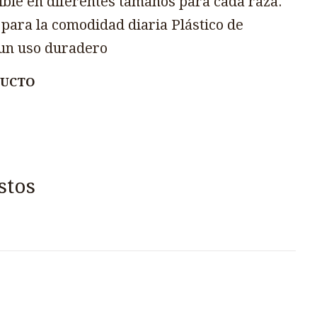
ble en diferentes tamaños para cada raza.
 para la comodidad diaria Plástico de
 un uso duradero
DUCTO
stos