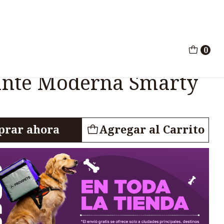
 Moderna Smarty Gris 750gr
0
Bebedero
ante Moderna Smarty
rar ahora
Agregar al Carrito