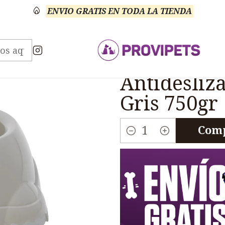
ENVIO GRATIS EN TODA LA TIENDA
s y Bebederos
Comedero Bebedero Antideslizante
|
Comedero 
Antidesliz
Gris 750gr
Comp
Cantidad