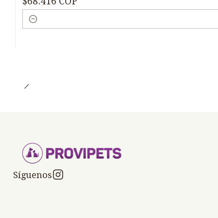
$68.416 COP
Cantidad
Síguenos