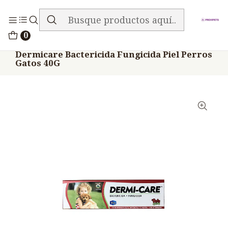
ENVIO GRATIS EN TODA LA TIENDA
Inicio
Medicamentos
0
Veterinario Anti Micótico
Dermicare Bactericida Fungicida Piel Perros
Gatos 40G