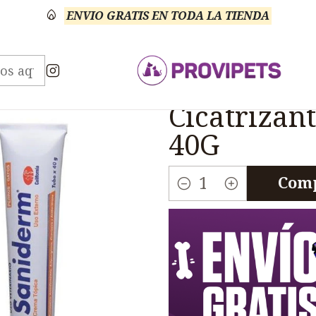
ENVIO GRATIS EN TODA LA TIENDA
rinario Anti Micótico
Saniderm Antimicotico Cicatri
|
Saniderm A
Cicatrizant
40G
Comp
Cantidad