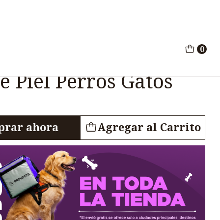
zante Piel Perros Gatos 40G
0
ntimicotico
e Piel Perros Gatos
rar ahora
Agregar al Carrito