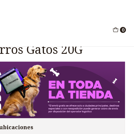
xterna Perros Gatos 20G
0
atamiento Otitis
rros Gatos 20G
 ubicaciones