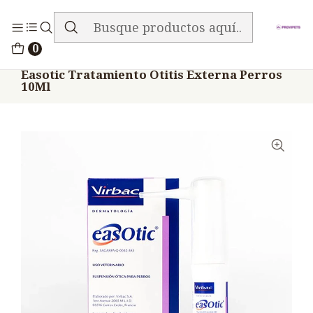
ENVIO GRATIS EN TODA LA TIENDA
Inicio
Medicamentos
0
Veterinario Mascotas Shampoo Baños Otros
Easotic Tratamiento Otitis Externa Perros
10Ml