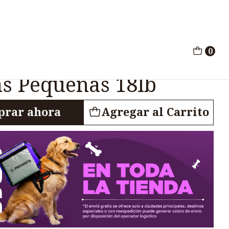
Breed Razas Pequeñas 18lb
0
rros Adultos Small
s Pequeñas 18lb
rar ahora
Agregar al Carrito