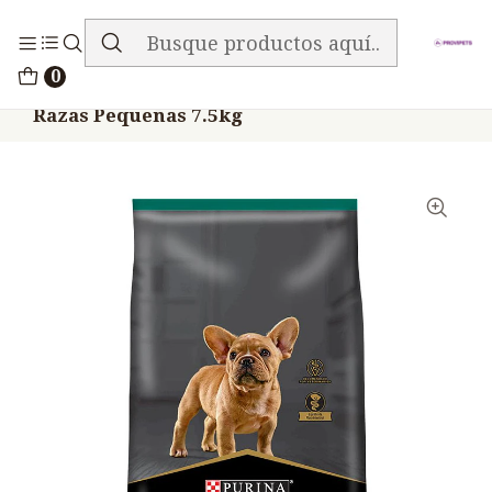
ENVIO GRATIS EN TODA LA TIENDA
Inicio
Alimentos
Perros
Proplan
0
Proplan Puppy Small Breed Cachorros
Razas Pequeñas 7.5kg