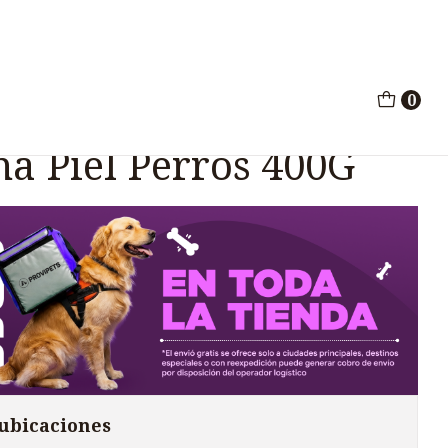
Piel Perros 400G
0
Nf Ungüento Control
na Piel Perros 400G
 ubicaciones