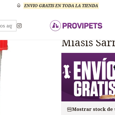
ENVIO GRATIS EN TODA LA TIENDA
ntos
Gusantrol Nf Ungüento Control Miasis Sarna 
|
Gusantrol 
Miasis Sar
Mostrar stock de