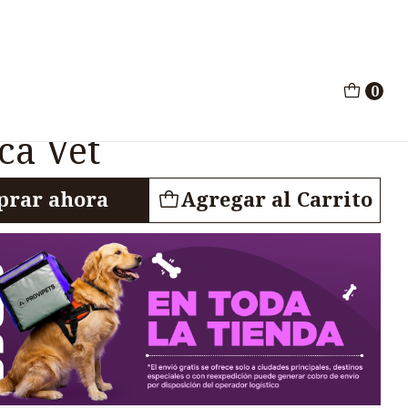
t x 500ml Merca Vet
0
tida Tribanvet x
ca Vet
rar ahora
Agregar al Carrito