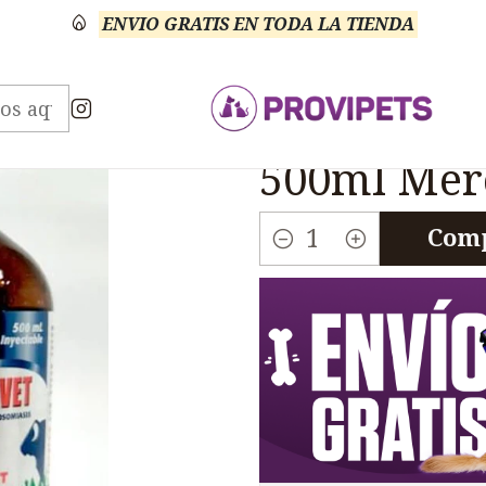
ENVIO GRATIS EN TODA LA TIENDA
s
Veterinario Antibiótico
Hemoparasitida Tribanve
|
Hemoparasi
500ml Mer
Comp
Cantidad