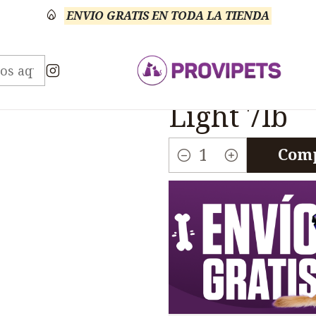
ENVIO GRATIS EN TODA LA TIENDA
s
Gatos
Hills Science Diet
Hills Gatos Adult Light 
|
Hills Gatos
Light 7lb
Comp
Cantidad