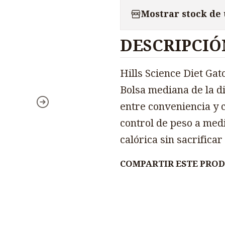
Mostrar stock de
DESCRIPCIÓ
Hills Science Diet Gat
Bolsa mediana de la di
entre conveniencia y 
control de peso a medi
calórica sin sacrificar
COMPARTIR ESTE PRO