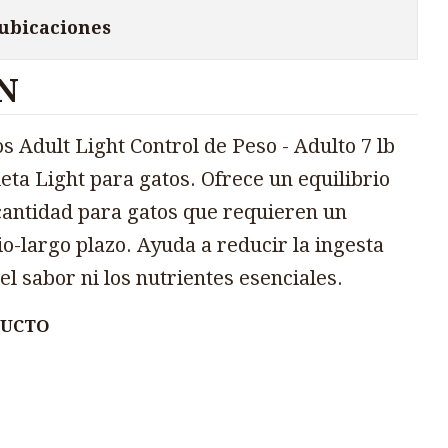
 ubicaciones
N
os Adult Light Control de Peso - Adulto 7 lb
eta Light para gatos. Ofrece un equilibrio
cantidad para gatos que requieren un
o-largo plazo. Ayuda a reducir la ingesta
 el sabor ni los nutrientes esenciales.
DUCTO