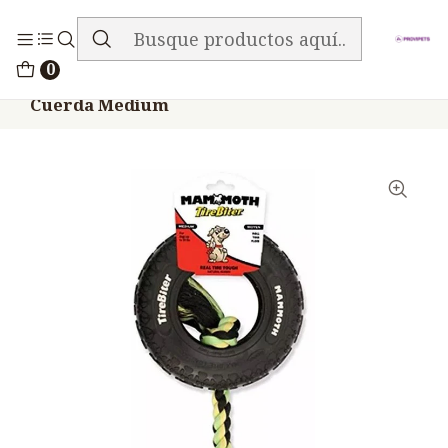
ENVIO GRATIS EN TODA LA TIENDA
Inicio
Accesorios
Juguetes Pelotas
0
Juguete Perros Mammoth Tirebiter Con
Cuerda Medium