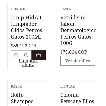
OUROFINO
BAYER
Agotado
Limp Hidrat
Vetriderm
Limpiador
Jabon
Oidos Perros
Dermatologico
Gatos 100Ml
Perros Gatos
100G
$89.192 COP
$75.064 COP
Cantidad
Comprar
Ver detalles
ahora
BAYER
BIOSTAR
Agotado
Bolfo
Colonia
Shampoo
Petscare Ellos