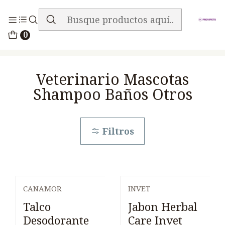
ENVIO GRATIS EN TODA LA TIENDA
Inicio
Medicamentos
0
Veterinario Mascotas Shampoo Baños Otros
Veterinario Mascotas
Shampoo Baños Otros
Filtros
CANAMOR
INVET
Talco
Jabon Herbal
Desodorante
Care Invet