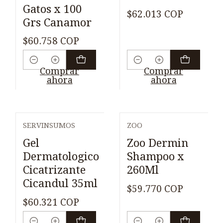
Gatos x 100
$62.013 COP
Grs Canamor
$60.758 COP
Cantidad
Cantidad
Comprar
Comprar
ahora
ahora
SERVINSUMOS
ZOO
Gel
Zoo Dermin
Dermatologico
Shampoo x
Cicatrizante
260Ml
Cicandul 35ml
$59.770 COP
$60.321 COP