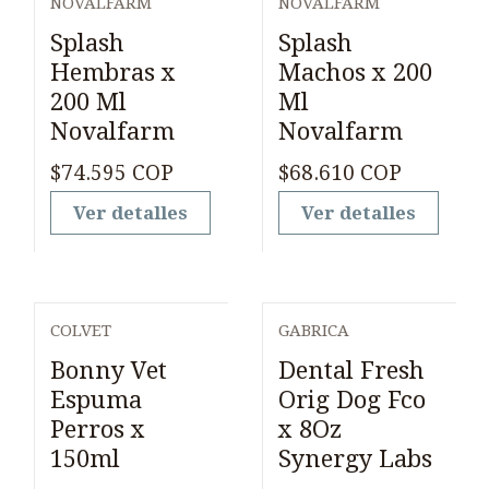
NOVALFARM
NOVALFARM
Agotado
Agotado
Splash
Splash
Hembras x
Machos x 200
200 Ml
Ml
Novalfarm
Novalfarm
$74.595 COP
$68.610 COP
Ver detalles
Ver detalles
COLVET
GABRICA
Agotado
Agotado
Bonny Vet
Dental Fresh
Espuma
Orig Dog Fco
Perros x
x 8Oz
150ml
Synergy Labs