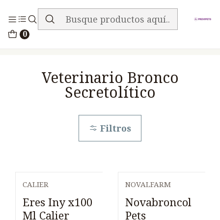
ENVIO GRATIS EN TODA LA TIENDA
Inicio
Medicamentos
0
Veterinario Bronco Secretolítico
Veterinario Bronco
Secretolítico
Filtros
CALIER
NOVALFARM
Agotado
Eres Iny x100
Novabroncol
Ml Calier
Pets