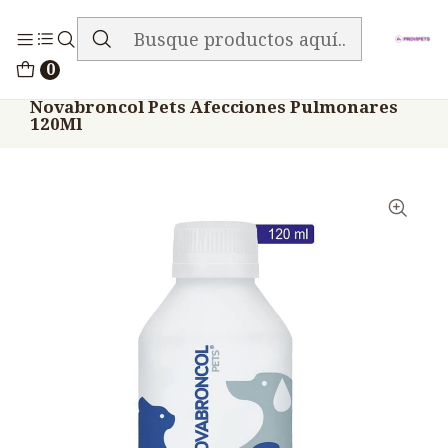
ENVIO GRATIS EN TODA LA TIENDA
Inicio
Medicamentos
0
Veterinario Bronco Secretolítico
Novabroncol Pets Afecciones Pulmonares
120Ml