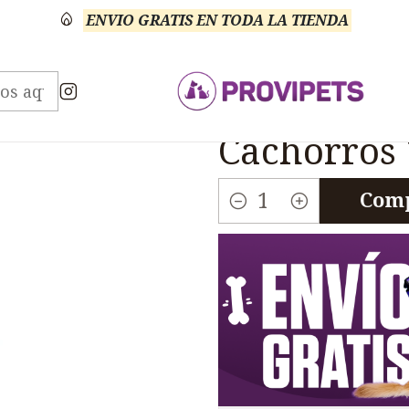
ENVIO GRATIS EN TODA LA TIENDA
Perros
NutraNuggets
Nutranuggets Puppy Perro
|
Nutranugg
Cachorros
Comp
Cantidad