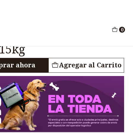
s Cachorros 15kg
0
ets Puppy Perros
 15kg
rar ahora
Agregar al Carrito