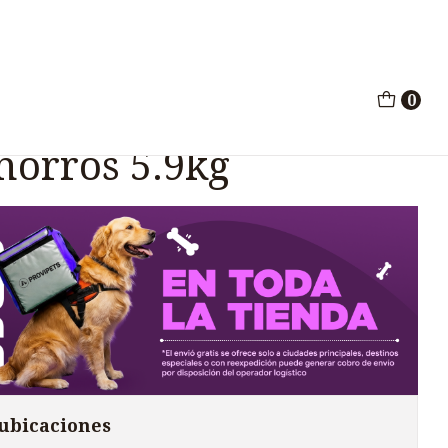
ros Cachorros 5.9kg
0
py Pollo Pavo Pescado
horros 5.9kg
 ubicaciones